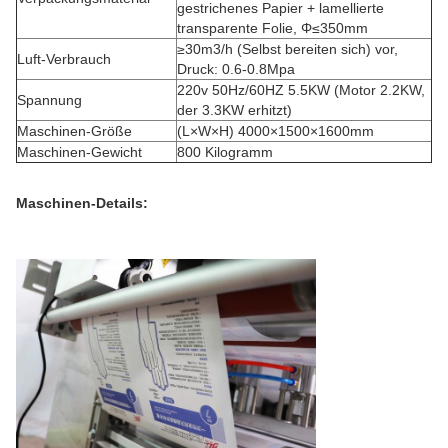
gestrichenes Papier + lamellierte
transparente Folie, Φ≤350mm
≥30m3/h (Selbst bereiten sich) vor,
Luft-Verbrauch
Druck: 0.6-0.8Mpa
220v 50Hz/60HZ 5.5KW (Motor 2.2KW,
Spannung
der 3.3KW erhitzt)
Maschinen-Größe
(L×W×H) 4000×1500×1600mm
Maschinen-Gewicht
800 Kilogramm
Maschinen-Details: