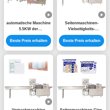
automatische Maschine
Seitenmaschinen-
5.5KW der
Vielseitigkeits-
Dichtpackungs-50Hz für
Wegwerfabwischen-
Beste Preis erhalten
Arzneimittel
Beste Preis erhalten
Verpackung der
Dichtpackungs-2.5KW 4
Verpackmaschine
Seitenmaschinen-Gips-