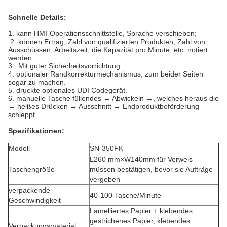
Schnelle Details:
1. kann HMI-Operationsschnittstelle, Sprache verschieben;
2. können Ertrag, Zahl von qualifizierten Produkten, Zahl von
Ausschüssen, Arbeitszeit, die Kapazität pro Minute, etc. notiert
werden.
3. Mit guter Sicherheitsvorrichtung.
4. optionaler Randkorrekturmechanismus, zum beider Seiten
sogar zu machen.
5. druckte optionales UDI Codegerät.
6. manuelle Tasche füllendes → Abwickeln →, welches heraus die
→ heißes Drücken → Ausschnitt → Endproduktbeförderung
schleppt
Spezifikationen:
Modell
SN-350FK
L260 mm×W140mm für Verweis
Taschengröße
müssen bestätigen, bevor sie Aufträge
vergeben
verpackende
40-100 Tasche/Minute
Geschwindigkeit
Lamelliertes Papier + klebendes
gestrichenes Papier, klebendes
Verpackungsmaterial