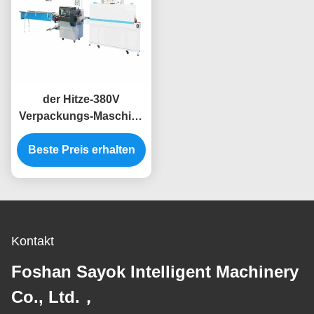
der Hitze-380V
Verpackungs-Maschine
Psychiaters-
Verpackungsmaschine-
Beste Preis erhalten
automatische des
Abfall-15KW
Kontakt
Foshan Sayok Intelligent Machinery
Co., Ltd.，