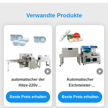
Verwandte Produkte
automatischer der
Automatischer
Hitze-220v
Eichmeister-
Schrumpftunnel-
Verpackmaschine der
Beste Preis erhalten
Verpackmaschine
Beste Preis erhalten
Schrumpffolie-
Schrumpfverpackungs-
Verpackungs-