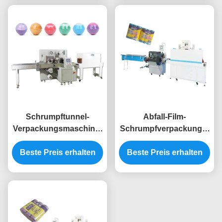
der Maschinen-6KW
Maschinen-380V 11KW
Schrumpftunnel-
Abfall-Film-
Verpackungsmaschine-
Schrumpfverpackungs-
Flaschen-Verpackung
Maschine 5.5KW
Beste Preis erhalten
der Hitze-
Schrumpfverpackungs-
Beste Preis erhalten
Schrumpfverpackungs-
Maschine
Maschinen-6KW