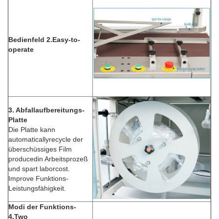
Bedienfeld 2.Easy-to-
operate
3. Abfallaufbereitungs-
Platte
Die Platte kann
automaticallyrecycle der
überschüssiges Film
producedin Arbeitsprozeß
und spart laborcost.
Improve Funktions-
Leistungsfähigkeit.
Modi der Funktions-
4.Two