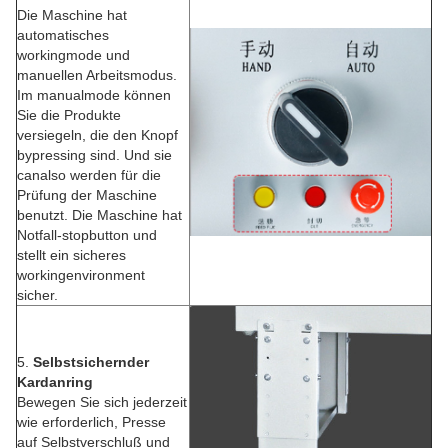
Die Maschine hat
automatisches
workingmode und
manuellen Arbeitsmodus.
Im manualmode können
Sie die Produkte
versiegeln, die den Knopf
bypressing sind. Und sie
canalso werden für die
Prüfung der Maschine
benutzt. Die Maschine hat
Notfall-stopbutton und
stellt ein sicheres
workingenvironment
sicher.
5.
Selbstsichernder
Kardanring
Bewegen Sie sich jederzeit
wie erforderlich, Presse
auf Selbstverschluß und