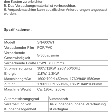
den Kasten zu erleichtern.
5. Das Verpackungsmaterial ist verbrauchbar.
6. Verpackmaschine kann spezifischen Anforderungen angepasst
werden.
Spezifikationen:
Modell
SN-600WT
Verpackender Film
POF/PVC
Verpackende
5-30bags/min
Geschwindigkeit
Verpackende Größe
L*W*H <500mm>
Stromversorgung
380V/11KW, 220V 50/60HZ
Energie
11KW, 1.3KW
Maschinengröße
1600*700*1450mm, 1760*940*1580mm
Zufuhr
1700*800*1550mm, 1860*1040*1680mm
Maschine Weght
Ca. 195kg, 250kg
Automatisierungsgrad
Automatisch
Verarbeitung von
Die kundengebundene Verarbeitung
Kundenbezogenheit
ist verfügbar