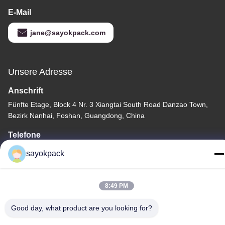
E-Mail
jane@sayokpack.com
Unsere Adresse
Anschrift
Fünfte Etage, Block 4 Nr. 3 Xiangtai South Road Danzao Town,
Bezirk Nanhai, Foshan, Guangdong, China
Telefone
86-757-8660-5060
sayokpack
8:49 PM
Good day, what product are you looking for?
Datenschutzrichtlinie
|
Sitemap
China Gute Qualität automatische verpackende Maschinerie