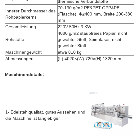
thermische Verbundstoffe
70-130 g/m2 PE&PET OPP&PE
Innerer Durchmesser des
(Flasche), Φ≤400 mm, Breite 200-380
Rohpapierkerns
mm
Gesamtleistung
220V 50Hz 3 KW
40­80 g/m2 staubfreies Papier, nicht
Rohstoffe
gewebter Stoff, Spinnfaser, nicht
gewebter Stoff
Maschinengewicht
etwa 810 kg
Abmessungen
(L) 4020×(W) 720×(H) 1320 mm
Maschinendetails:
1- Edelstahlqualität, gutes Aussehen und
die Maschine ist langlebiger