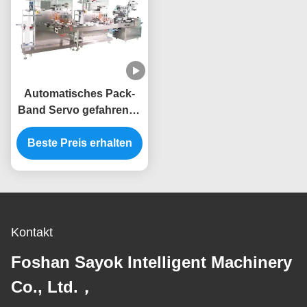
Automatisches Pack-
Band Servo gefahrenes
kontrolliertes
Beste Preis erhalten
Feuchtpflegetuch-
Maschinen-langlebiges
Gut ODM
Kontakt
Foshan Sayok Intelligent Machinery
Co., Ltd.，