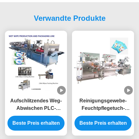
Verwandte Produkte
Aufschlitzendes Weg-
Reinigungsgewebe-
Abwischen PLC-
Feuchtpflegetuch-
Steuer5, das Maschine
Verpackungsmaschine,
mit 1-jähriger Garantie
Beste Preis erhalten
die 220V automatisch
Beste Preis erhalten
herstellt
füllt