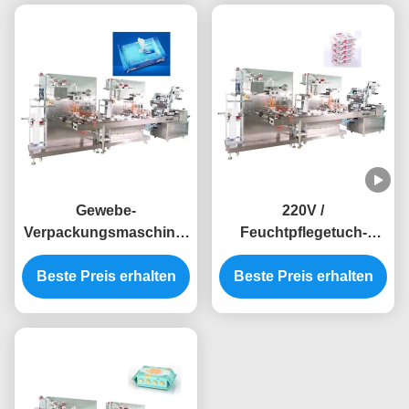
Gewebe-
220V /
Verpackungsmaschine-
Feuchtpflegetuch-
HochgeschwindigkeitsEdelstahl
Verpackungsmaschine-
Beste Preis erhalten
220V 50Hz nasser
Beste Preis erhalten
automatisches
automatisch
mechanisches des
Säckchen-50Hz