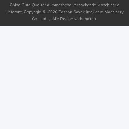
China Gute Qualität automatische verpackende Maschinerie
Lieferant. Copyright © -2026 Foshan Sayok Intelligent Machinery
Co., Ltd.， Alle Rechte vorbehalten.