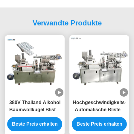
Verwandte Produkte
380V Thailand Alkohol
Hochgeschwindigkeits-
Baumwollkugel Blister
Automatische Blister-
Verpackungsmaschine
Verpackungsmaschine
Beste Preis erhalten
Flachplattenart
Beste Preis erhalten
Tabletten-Blister-
Maschine 220v