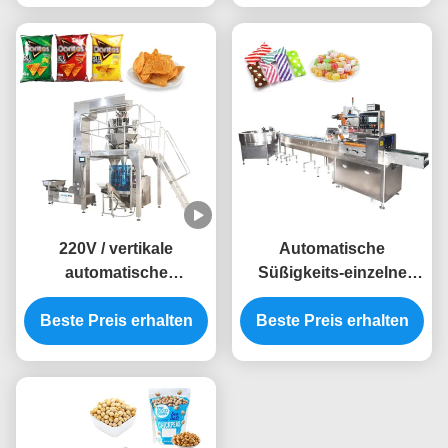
220V / vertikale
Automatische
automatische
Süßigkeits-einzelne
verpackende Füllung
Verpackmaschine 2.5kw
der Maschinerie-380V
Beste Preis erhalten
Beste Preis erhalten
mechanisch
und versiegelnde
Taschen-Süßigkeit