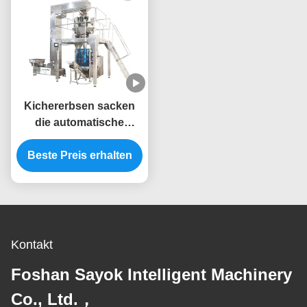
Kichererbsen sacken
die automatische
verpackende
Maschinerie ein 5.5KW,
Beste Preis erhalten
die Füllung und das
Versiegeln wiegt
Kontakt
Foshan Sayok Intelligent Machinery
Co., Ltd.，