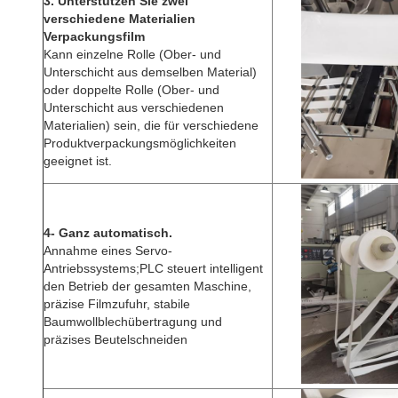
3. Unterstützen Sie zwei
verschiedene Materialien
Verpackungsfilm
Kann einzelne Rolle (Ober- und
Unterschicht aus demselben Material)
oder doppelte Rolle (Ober- und
Unterschicht aus verschiedenen
Materialien) sein, die für verschiedene
Produktverpackungsmöglichkeiten
geeignet ist.
4- Ganz automatisch.
Annahme eines Servo-
Antriebssystems;PLC steuert intelligent
den Betrieb der gesamten Maschine,
präzise Filmzufuhr, stabile
Baumwollblechübertragung und
präzises Beutelschneiden