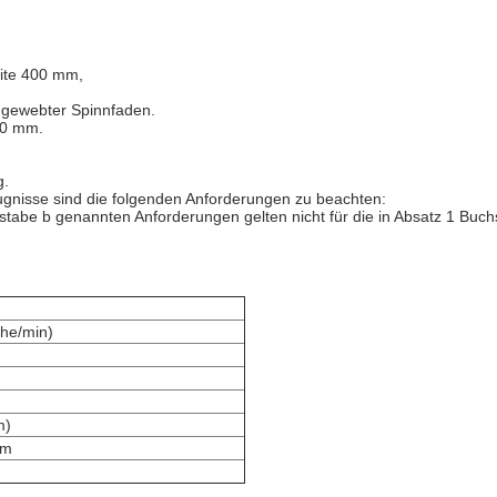
ite 400 mm,
t gewebter Spinnfaden.
60 mm.
g.
eugnisse sind die folgenden Anforderungen zu beachten:
hstabe b genannten Anforderungen gelten nicht für die in Absatz 1 Bu
che/min)
m)
mm