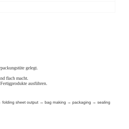
rpackungstüte gelegt.
und flach macht.
Fertigprodukte ausführen.
d → folding sheet output → bag making → packaging → sealing