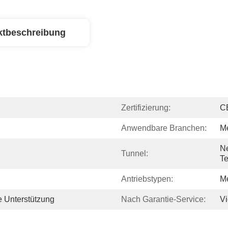
ktbeschreibung
Zertifizierung:
C
Anwendbare Branchen:
Me
N
Tunnel:
Te
Antriebstypen:
M
 Unterstützung
Nach Garantie-Service:
Vi