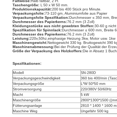
Faltweise:
Halb faltbar, 2 Pl.
Taschengröße:
L 50 x W 50 mm.
Produktionskapazität:
200 bis 400 Stück pro Minute.
Verpackungsfolie:
73-110 gm, Aluminiumfolie aus Papier
Verpackungsfolie Spezifikation:
Durchmesser ≤ 350 mm, Bre
Durchmesser des Papierkerns:
76.2 mm (3 Zoll)
Kleidungsstücke aus nicht gewebten Stoffen:
30-60 g nich
Spezifikation für Spinnlack:
Durchmesser ≤ 600 mm, Breite 
Durchmesser des Papierkerns:
76.2 mm (3 Zoll)
Leistung:
220v,50hz,einphasige Heizung 3kw, Motor usw. 1kw
Maschinengewicht:
Nettogewicht 330 kg. Bruttogewicht 390 k
Maschinenabmessung:
Bei der Prüfung der Qualität der Erz
Größe der Verpackung des Holzkoffers:
Die in Absatz 1 Buc
Spezifikationen:
Modell
SN-280D
Verpackungsgeschwindigkeit
360 bis 400/min (Tas
Verpackungsgröße
L*W 50*50 mm
Stromversorgung
220/380V 50/60Hz
Macht
5 kW
Maschinengröße
2800*1300*1500 ((m
Fütterungsanlage
2810 * 1400 * 1600 
Maschine Weg
Ungefähr 500 kg