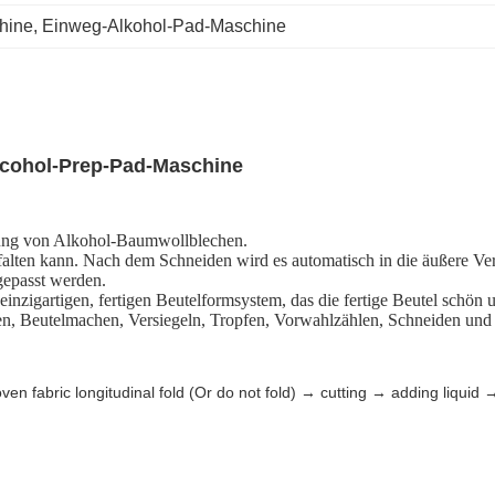
hine
, 
Einweg-Alkohol-Pad-Maschine
lcohol-Prep-Pad-Maschine
llung von Alkohol-Baumwollblechen.
falten kann. Nach dem Schneiden wird es automatisch in die äußere Ve
gepasst werden.
 einzigartigen, fertigen Beutelformsystem, das die fertige Beutel schön 
len, Beutelmachen, Versiegeln, Tropfen, Vorwahlzählen, Schneiden und 
en fabric longitudinal fold (Or do not fold) → cutting → adding liqui