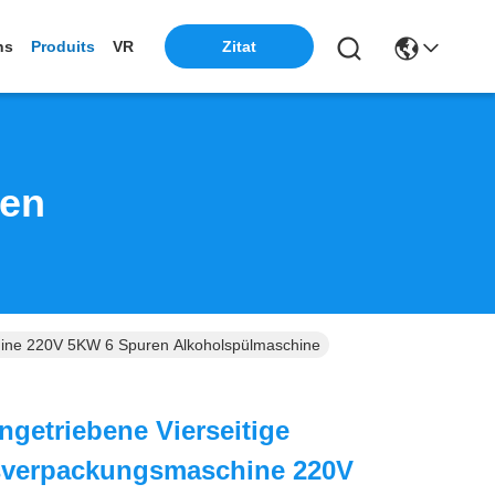
ns
Produits
VR
Zitat
ten
hine 220V 5KW 6 Spuren Alkoholspülmaschine
getriebene Vierseitige
sverpackungsmaschine 220V