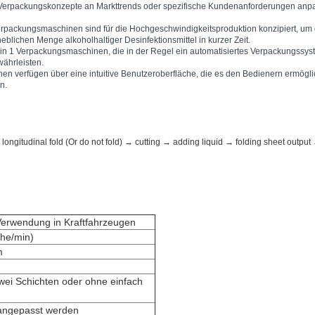
erpackungskonzepte an Markttrends oder spezifische Kundenanforderungen anpasse
rpackungsmaschinen sind für die Hochgeschwindigkeitsproduktion konzipiert, um
eblichen Menge alkoholhaltiger Desinfektionsmittel in kurzer Zeit.
in 1 Verpackungsmaschinen, die in der Regel ein automatisiertes Verpackungssys
ährleisten.
en verfügen über eine intuitive Benutzeroberfläche, die es den Bedienern ermögli
n.
longitudinal fold (Or do not fold) → cutting → adding liquid → folding sheet out
e Verwendung in Kraftfahrzeugen
che/min)
m
 zwei Schichten oder ohne einfach
angepasst werden