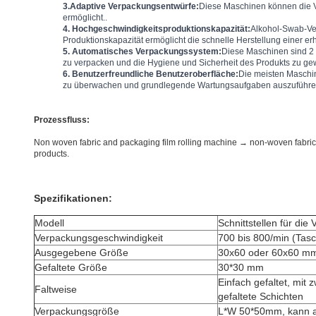
3.
Adaptive Verpackungsentwürfe:
Diese Maschinen können die V
ermöglicht.
.
4. Hochgeschwindigkeitsproduktionskapazität:
Alkohol-Swab-Ve
Produktionskapazität ermöglicht die schnelle Herstellung einer erh
5. Automatisches Verpackungssystem:
Diese Maschinen sind 2 
zu verpacken und die Hygiene und Sicherheit des Produkts zu gew
6. Benutzerfreundliche Benutzeroberfläche:
Die meisten Maschin
zu überwachen und grundlegende Wartungsaufgaben auszuführe
Prozessfluss:
Non woven fabric and packaging film rolling machine → non-woven fabric 
products.
Spezifikationen:
Modell
Schnittstellen für di
Verpackungsgeschwindigkeit
700 bis 800/min (Tas
Ausgegebene Größe
30x60 oder 60x60 m
Gefaltete Größe
30*30 mm
Einfach gefaltet, mit
Faltweise
gefaltete Schichten
Verpackungsgröße
L*W 50*50mm, kann 