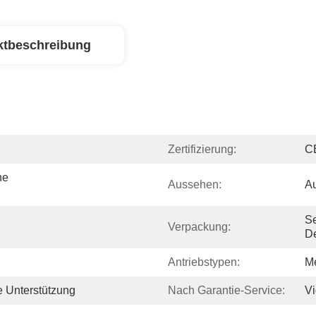
ktbeschreibung
Zertifizierung:
C
e 
Aussehen:
Au
Se
Verpackung:
De
Antriebstypen:
M
 Unterstützung
Nach Garantie-Service:
Vi