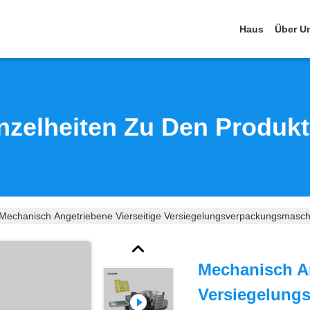
Haus
Über U
nzelheiten Zu Den Produk
Mechanisch Angetriebene Vierseitige Versiegelungsverpackungsmasc
Mechanisch An
Versiegelung