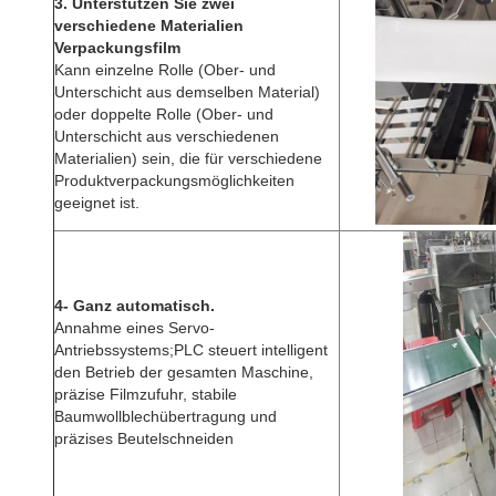
3. Unterstützen Sie zwei
verschiedene Materialien
Verpackungsfilm
Kann einzelne Rolle (Ober- und
Unterschicht aus demselben Material)
oder doppelte Rolle (Ober- und
Unterschicht aus verschiedenen
Materialien) sein, die für verschiedene
Produktverpackungsmöglichkeiten
geeignet ist.
4- Ganz automatisch.
Annahme eines Servo-
Antriebssystems;PLC steuert intelligent
den Betrieb der gesamten Maschine,
präzise Filmzufuhr, stabile
Baumwollblechübertragung und
präzises Beutelschneiden