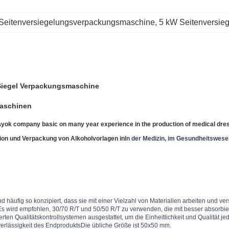
 Seitenversiegelungsverpackungsmaschine
, 
5 kW Seitenversie
 Siegel Verpackungsmaschine
maschinen
yok company basic on many year experience in the production of medical dres
ktion und Verpackung von Alkoholvorlagen in
In der Medizin, im Gesundheitswese
äufig so konzipiert, dass sie mit einer Vielzahl von Materialien arbeiten und ve
ird empfohlen, 30/70 R/T und 50/50 R/T zu verwenden, die mit besser absorbiere
erten Qualitätskontrollsystemen ausgestattet, um die Einheitlichkeit und Qualität
erlässigkeit des EndproduktsDie übliche Größe ist 50x50 mm.