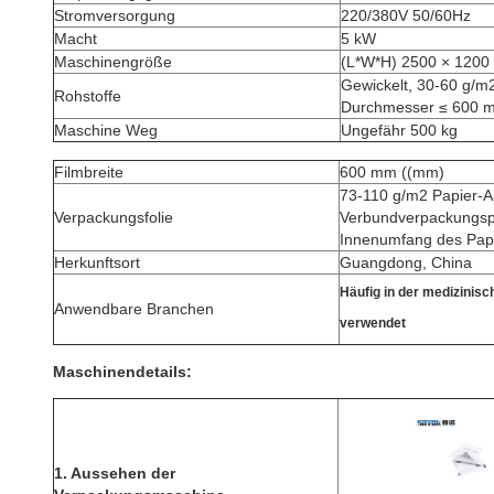
Stromversorgung
220/380V 50/60Hz
Macht
5 kW
Maschinengröße
(L*W*H) 2500 × 1200
Gewickelt, 30-60 g/m2
Rohstoffe
Durchmesser ≤ 600 m
Maschine Weg
Ungefähr 500 kg
Filmbreite
600 mm ((mm)
73-110 g/m2 Papier-A
Verpackungsfolie
Verbundverpackungsp
Innenumfang des Papi
Herkunftsort
Guangdong, China
Häufig in der medizinis
Anwendbare Branchen
verwendet
Maschinendetails:
1.
Aussehen der