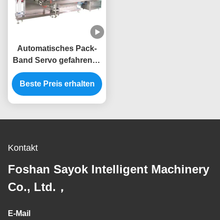
Automatisches Pack-
Band Servo gefahrenes
kontrolliertes
Beste Preis erhalten
Feuchtpflegetuch-
Maschinen-langlebiges
Gut ODM
Kontakt
Foshan Sayok Intelligent Machinery
Co., Ltd.，
E-Mail