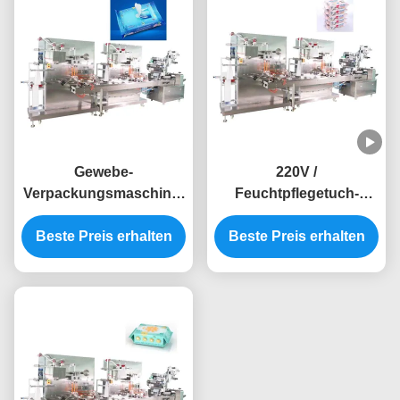
Gewebe-
220V /
Verpackungsmaschine-
Feuchtpflegetuch-
Hochgeschwindigkeits
Verpackungsmaschine-
Edelstahl 220V 50Hz
Beste Preis erhalten
Beste Preis erhalten
automatisches
nasser automatisch
mechanisches des
Säckchen-50Hz