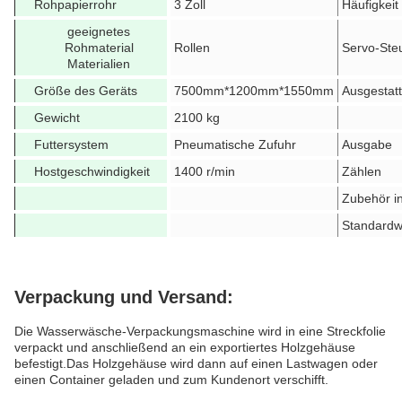
Rohpapierrohr
3 Zoll
Häufigkeit
geeignetes
Rohmaterial
Rollen
Servo-Ste
Materialien
Größe des Geräts
7500mm*1200mm*1550mm
Ausgestatt
Gewicht
2100 kg
Futtersystem
Pneumatische Zufuhr
Ausgabe
Hostgeschwindigkeit
1400 r/min
Zählen
Zubehör in
Standard
Verpackung und Versand:
Die Wasserwäsche-Verpackungsmaschine wird in eine Streckfolie
verpackt und anschließend an ein exportiertes Holzgehäuse
befestigt.Das Holzgehäuse wird dann auf einen Lastwagen oder
einen Container geladen und zum Kundenort verschifft.