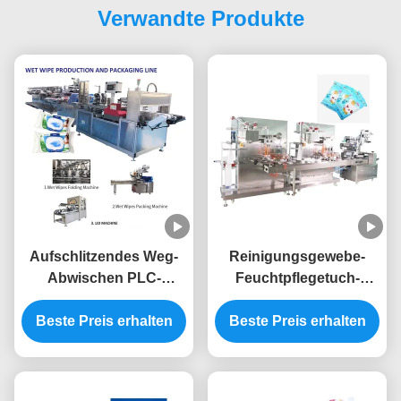
Verwandte Produkte
Aufschlitzendes Weg-
Reinigungsgewebe-
Abwischen PLC-
Feuchtpflegetuch-
Steuer5, das Maschine
Verpackungsmaschine,
mit 1-jähriger Garantie
Beste Preis erhalten
die 220V automatisch
Beste Preis erhalten
herstellt
füllt