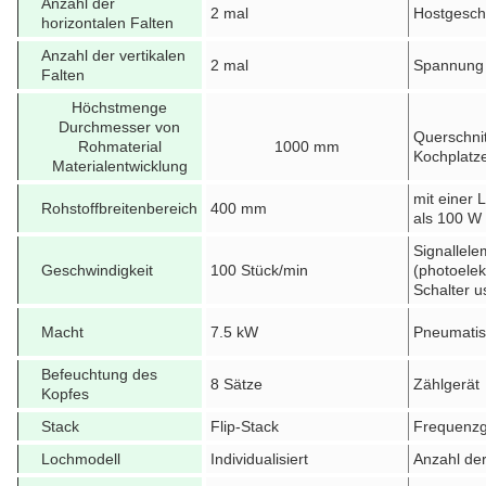
Anzahl der
2 mal
Hostgesch
horizontalen Falten
Anzahl der vertikalen
2 mal
Spannung
Falten
Höchstmenge
Durchmesser von
Querschni
Rohmaterial
1000 mm
Kochplatz
Materialentwicklung
mit einer 
Rohstoffbreitenbereich
400 mm
als 100 W
Signallele
Geschwindigkeit
100 Stück/min
(photoelek
Schalter u
Macht
7.5 kW
Pneumati
Befeuchtung des
8 Sätze
Zählgerät
Kopfes
Stack
Flip-Stack
Frequenzg
Lochmodell
Individualisiert
Anzahl de