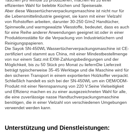
Taschen pro Minute zu produzieren, machen es zu einer
effizienten Wahl für belebte Küchen und Speisesale.
Aber diese Wassertücherverpackungsmaschine ist nicht nur für
die Lebensmittelindustrie geeignet, sie kann mit einer Vielzahl
von Rohstoffen arbeiten, darunter 30-250 G/m2 Handtücher,
Spinnwolle,und warmgewalzte Vliesstoffe, bedeutet, dass es auch
für eine Reihe anderer Anwendungen geeignet ist.oder in einer
Produktionsstätte für die Verpackung von Industrietüchern und
Reinigungspapieren.
Die Sayok SN-450WL Wassertücherverpackungsmaschine ist CE-
zertifiziert und stammt aus China, mit einer Mindestbestellmenge
von nur einem Satz.mit EXW-Zahlungsbedingungen und der
Möglichkeit, bis zu 50 Stück pro Monat zu liefernDie Lieferzeit
beträgt typischerweise 35-45 Werktage und die Maschine wird für
den sicheren Transport in einem exportierten Holzkoffer verpackt.
Schließlich handelt es sich bei der SN-450WL um ein OEM/ODM-
Produkt mit einer Nennspannung von 220 V.Seine Vielseitigkeit
und Effizienz machen es zu einer ausgezeichneten Wahl für alle,
die eine zuverlässige nasse Handtuchverpackungsmaschine
benötigen, die in einer Vielzahl von verschiedenen Umgebungen
verwendet werden kann.
Unterstützung und Dienstleistungen: