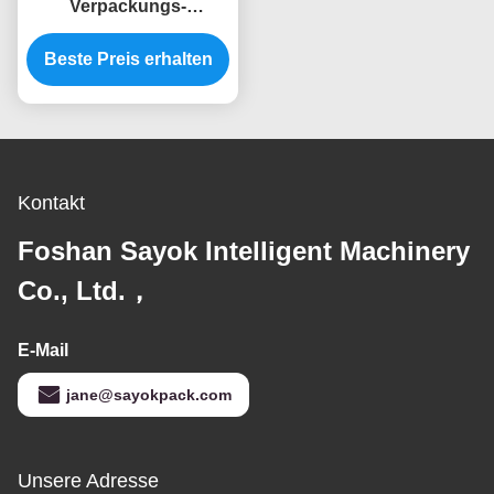
Verpackungs-
Maschinen-dauerhaften
faltenden versiegelnden
Beste Preis erhalten
Maschine PET
Handschuh
Kontakt
Foshan Sayok Intelligent Machinery
Co., Ltd.，
E-Mail
jane@sayokpack.com
Unsere Adresse