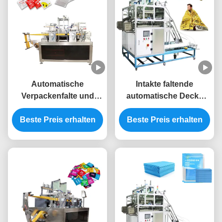
Automatische
Intakte faltende
Verpackenfalte und
automatische Decke
versiegelnde
stapelnde Maschinen-
Beste Preis erhalten
Maschinen-Ästhetik
Beste Preis erhalten
der ersten Hilfe der
PET Handschuhe
Verpackungs-
Maschinen-2KW