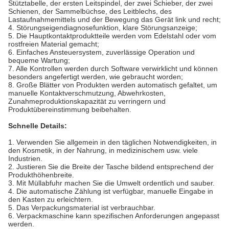
Stütztabelle, der ersten Leitspindel, der zwei Schieber, der zwei
Schienen, der Sammelbüchse, des Leitblechs, des
Lastaufnahmemittels und der Bewegung das Gerät link und recht;
4. Störungseigendiagnosefunktion, klare Störungsanzeige;
5. Die Hauptkontaktproduktteile werden vom Edelstahl oder vom
rostfreien Material gemacht;
6. Einfaches Ansteuersystem, zuverlässige Operation und
bequeme Wartung;
7. Alle Kontrollen werden durch Software verwirklicht und können
besonders angefertigt werden, wie gebraucht worden;
8. Große Blätter von Produkten werden automatisch gefaltet, um
manuelle Kontaktverschmutzung, Abwehrkosten,
Zunahmeproduktionskapazität zu verringern und
Produktübereinstimmung beibehalten.
Schnelle Details:
1. Verwenden Sie allgemein in den täglichen Notwendigkeiten, in
den Kosmetik, in der Nahrung, in medizinischem usw. viele
Industrien.
2. Justieren Sie die Breite der Tasche bildend entsprechend der
Produkthöhenbreite.
3. Mit Müllabfuhr machen Sie die Umwelt ordentlich und sauber.
4. Die automatische Zählung ist verfügbar, manuelle Eingabe in
den Kasten zu erleichtern.
5. Das Verpackungsmaterial ist verbrauchbar.
6. Verpackmaschine kann spezifischen Anforderungen angepasst
werden.