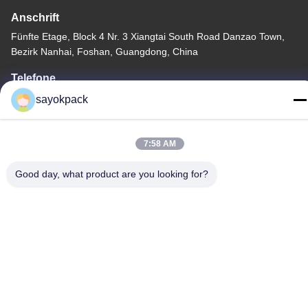
Anschrift
Fünfte Etage, Block 4 Nr. 3 Xiangtai South Road Danzao Town,
Bezirk Nanhai, Foshan, Guangdong, China
Telefone
86-757-8660-5060
sayokpack
7:58 AM
Good day, what product are you looking for?
Datenschutzrichtlinie
|
Sitemap
China Gute Qualität automatische verpackende Maschinerie
Lieferant. Copyright © -2026 Foshan Sayok Intelligent Machinery
Co., Ltd.， Alle Rechte vorbehalten.