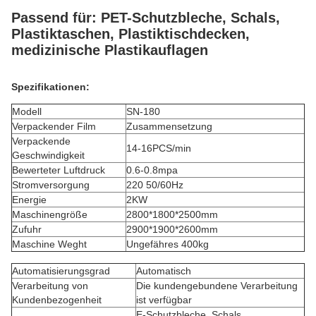
Passend für: PET-Schutzbleche, Schals,
Plastiktaschen, Plastiktischdecken,
medizinische Plastikauflagen
Spezifikationen:
Modell
SN-180
Verpackender Film
Zusammensetzung
Verpackende
14-16PCS/min
Geschwindigkeit
Bewerteter Luftdruck
0.6-0.8mpa
Stromversorgung
220 50/60Hz
Energie
2KW
Maschinengröße
2800*1800*2500mm
Zufuhr
2900*1900*2600mm
Maschine Weght
Ungefähres 400kg
Automatisierungsgrad
Automatisch
Verarbeitung von
Die kundengebundene Verarbeitung
Kundenbezogenheit
ist verfügbar
E-Schutzbleche, Schals,