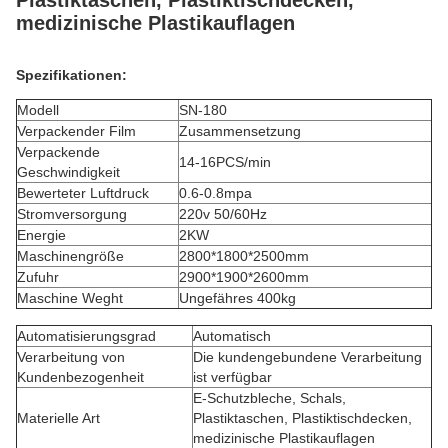
Plastiktaschen, Plastiktischdecken,
medizinische Plastikauflagen
Spezifikationen:
Modell
SN-180
Verpackender Film
Zusammensetzung
Verpackende
14-16PCS/min
Geschwindigkeit
Bewerteter Luftdruck
0.6-0.8mpa
Stromversorgung
220v 50/60Hz
Energie
2KW
Maschinengröße
2800*1800*2500mm
Zufuhr
2900*1900*2600mm
Maschine Weght
Ungefähres 400kg
Automatisierungsgrad
Automatisch
Verarbeitung von
Die kundengebundene Verarbeitung
Kundenbezogenheit
ist verfügbar
E-Schutzbleche, Schals,
Materielle Art
Plastiktaschen, Plastiktischdecken,
medizinische Plastikauflagen