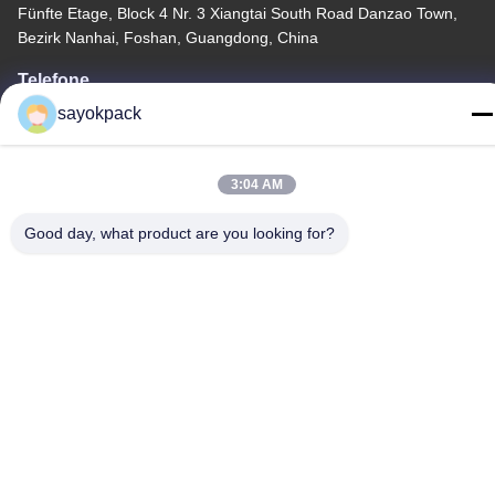
Fünfte Etage, Block 4 Nr. 3 Xiangtai South Road Danzao Town,
Bezirk Nanhai, Foshan, Guangdong, China
Telefone
86-757-8660-5060
sayokpack
3:04 AM
Good day, what product are you looking for?
Datenschutzrichtlinie
|
Sitemap
China Gute Qualität automatische verpackende Maschinerie
Lieferant. Copyright © -2026 Foshan Sayok Intelligent Machinery
Co., Ltd.， Alle Rechte vorbehalten.