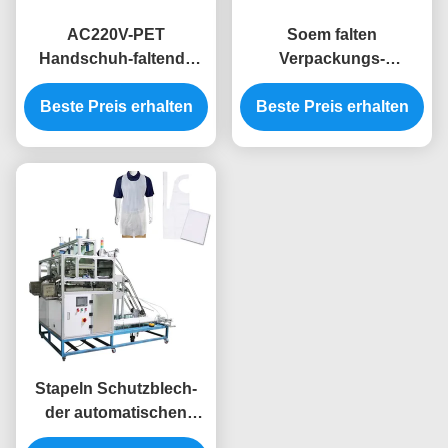
AC220V-PET
Soem falten
Handschuh-faltende
Verpackungs-
Verpackungsmaschine-
Maschinen-dauerhaften
Beste Preis erhalten
Seitendichtung
faltenden versiegelnden
Beste Preis erhalten
Multifunktionsvier
Maschine PET
Handschuh
Stapeln Schutzblech-
der automatischen
faltenden Verpackungs-