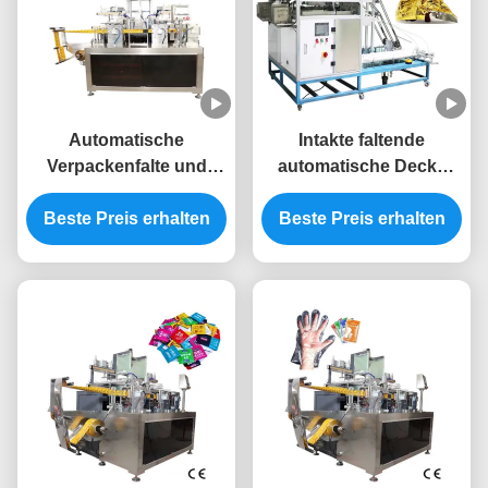
Automatische
Intakte faltende
Verpackenfalte und
automatische Decke
versiegelnde
stapelnde Maschinen-
Beste Preis erhalten
Maschinen-Ästhetik
Beste Preis erhalten
der ersten Hilfe der
PET Handschuhe
Verpackungs-
Maschinen-2KW